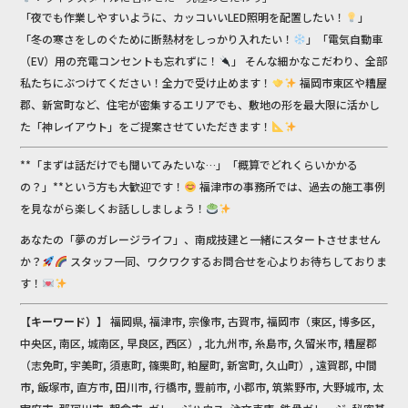
「夜でも作業しやすいように、カッコいいLED照明を配置したい！
」
「冬の寒さをしのぐために断熱材をしっかり入れたい！
」「電気自動車
（EV）用の充電コンセントも忘れずに！
」 そんな細かなこだわり、全部
私たちにぶつけてください！全力で受け止めます！
福岡市東区や糟屋
郡、新宮町など、住宅が密集するエリアでも、敷地の形を最大限に活かし
た「神レイアウト」をご提案させていただきます！
**「まずは話だけでも聞いてみたいな…」「概算でどれくらいかかる
の？」**という方も大歓迎です！
福津市の事務所では、過去の施工事例
を見ながら楽しくお話ししましょう！
あなたの「夢のガレージライフ」、南成技建と一緒にスタートさせません
か？
スタッフ一同、ワクワクするお問合せを心よりお待ちしておりま
す！
【キーワード）】
福岡県, 福津市, 宗像市, 古賀市, 福岡市（東区, 博多区,
中央区, 南区, 城南区, 早良区, 西区）, 北九州市, 糸島市, 久留米市, 糟屋郡
（志免町, 宇美町, 須恵町, 篠栗町, 粕屋町, 新宮町, 久山町）, 遠賀郡, 中間
市, 飯塚市, 直方市, 田川市, 行橋市, 豊前市, 小郡市, 筑紫野市, 大野城市, 太