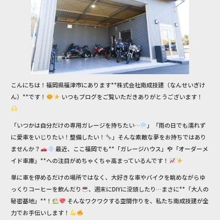
b
o
o
k
こんにちは！福岡県福津市にあります**株式会社南成技建（なんせいぎけ
ん）**です！
いつもブログをご覧いただきありがとうございます！
「いつかは自分だけの専用ガレージを持ちたい…
」「雨の日でも濡れず
に愛車をいじりたい！整備したい！
」そんな素敵な夢をお持ちではあり
ませんか？
最近、ここ福岡でも**「ガレージハウス」
や
「オーダーメ
イド車庫」**への注目がめちゃくちゃ高まっているんです！
単に車を停めるだけの場所ではなく、大好きな車やバイクを眺めながらゆ
っくりコーヒーを飲んだり
、週末にDIYに没頭したり…まさに**「大人の
秘密基地」**！
そんなワクワクする空間作りを、私たち南成技建が全
力でお手伝いします！