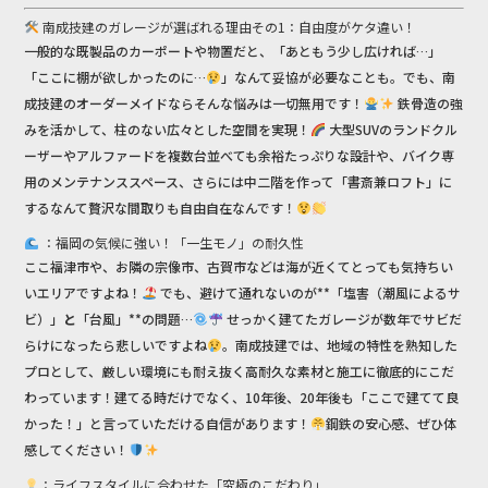
南成技建のガレージが選ばれる理由その1：自由度がケタ違い！
一般的な既製品のカーポートや物置だと、「あともう少し広ければ…」
「ここに棚が欲しかったのに…
」なんて妥協が必要なことも。でも、南
成技建のオーダーメイドならそんな悩みは一切無用です！
鉄骨造の強
みを活かして、柱のない広々とした空間を実現！
大型SUVのランドクル
ーザーやアルファードを複数台並べても余裕たっぷりな設計や、バイク専
用のメンテナンススペース、さらには中二階を作って「書斎兼ロフト」に
するなんて贅沢な間取りも自由自在なんです！
：福岡の気候に強い！「一生モノ」の耐久性
ここ福津市や、お隣の宗像市、古賀市などは海が近くてとっても気持ちい
いエリアですよね！
でも、避けて通れないのが**「塩害（潮風によるサ
ビ）」
と
「台風」**の問題…
せっかく建てたガレージが数年でサビだ
らけになったら悲しいですよね
。南成技建では、地域の特性を熟知した
プロとして、厳しい環境にも耐え抜く高耐久な素材と施工に徹底的にこだ
わっています！建てる時だけでなく、10年後、20年後も「ここで建てて良
かった！」と言っていただける自信があります！
鋼鉄の安心感、ぜひ体
感してください！
：ライフスタイルに合わせた「究極のこだわり」