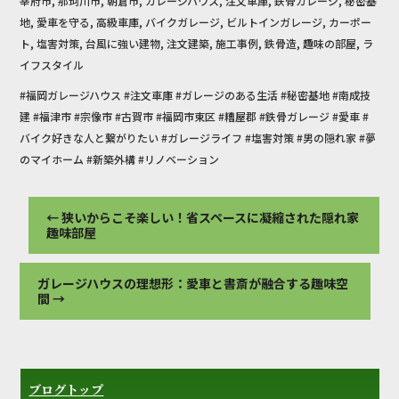
宰府市, 那珂川市, 朝倉市, ガレージハウス, 注文車庫, 鉄骨ガレージ, 秘密基
地, 愛車を守る, 高級車庫, バイクガレージ, ビルトインガレージ, カーポー
ト, 塩害対策, 台風に強い建物, 注文建築, 施工事例, 鉄骨造, 趣味の部屋, ラ
イフスタイル
#福岡ガレージハウス #注文車庫 #ガレージのある生活 #秘密基地 #南成技
建 #福津市 #宗像市 #古賀市 #福岡市東区 #糟屋郡 #鉄骨ガレージ #愛車 #
バイク好きな人と繋がりたい #ガレージライフ #塩害対策 #男の隠れ家 #夢
のマイホーム #新築外構 #リノベーション
←
狭いからこそ楽しい！省スペースに凝縮された隠れ家
趣味部屋
ガレージハウスの理想形：愛車と書斎が融合する趣味空
間
→
ブログトップ