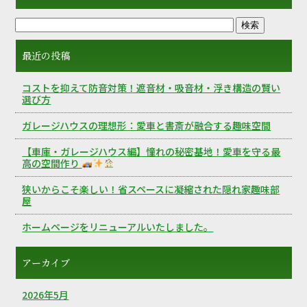
最近の投稿
コストを抑えて防音対策！遮音材・吸音材・浮き構造の賢い
選び方
ガレージハウスの理想形：愛車と書斎が融合する趣味空間
【車庫・ガレージハウス編】憧れの秘密基地！愛車を守る最
高の空間作り
狭いからこそ楽しい！省スペースに凝縮された隠れ家趣味部
屋
ホームページをリニューアルいたしました。
アーカイブ
2026年5月