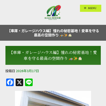
【車庫・ガレージハウス編】憧れの秘密基地！愛車を守る
最高の空間作り
【車庫・ガレージハウス編】憧れの秘密基地！愛
車を守る最高の空間作り
投稿日
2026年3月17日
F
X
Li
a
n
c
e
e