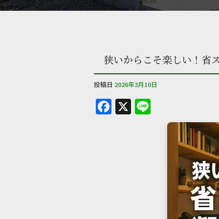
狭いからこそ楽しい！省
投稿日
2026年3月10日
F
X
Li
a
n
c
e
e
b
o
o
k