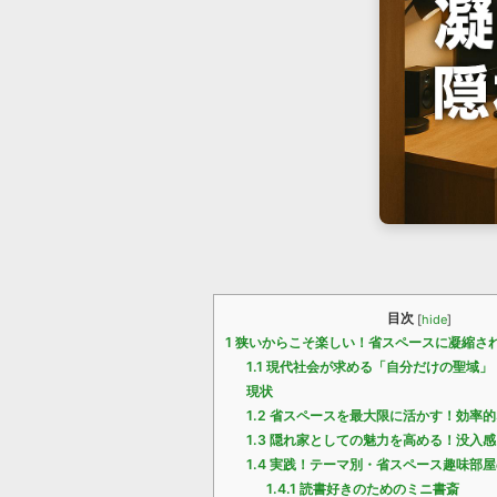
目次
[
hide
]
1
狭いからこそ楽しい！省スペースに凝縮さ
1.1
現代社会が求める「自分だけの聖域」
現状
1.2
省スペースを最大限に活かす！効率的
1.3
隠れ家としての魅力を高める！没入感
1.4
実践！テーマ別・省スペース趣味部屋
1.4.1
読書好きのためのミニ書斎