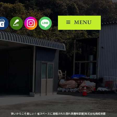
狭いからこそ楽しい！省スペースに凝縮された隠れ家趣味部屋|株式会社南成技建